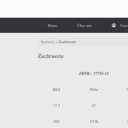
Home
Über uns
Unse
Startseite
»
Zuchtwerte
Zuchtwerte
ZBNR.: 37703-15
RKS
Höhe
12,5
67
HD
VUK