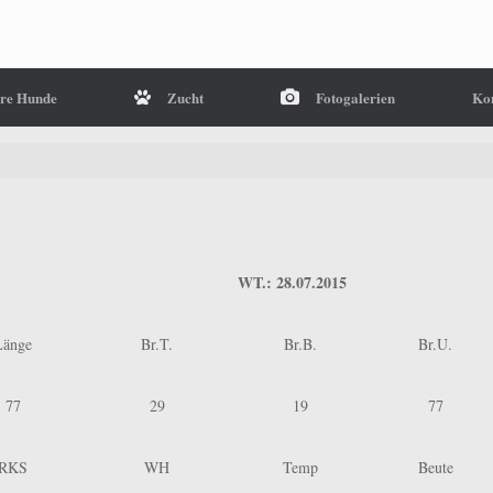
re Hunde
Zucht
Fotogalerien
Ko
WT.: 28.07.2015
Länge
Br.T.
Br.B.
Br.U.
77
29
19
77
RKS
WH
Temp
Beute